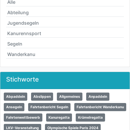
Alle
Abteilung
Jugendsegeln
Kanurennsport
Segeln
Wanderkanu
Stichworte
Abpaddeln
Abslippen
Allgemeines
Anpaddeln
Ansegeln
Fahrtenbericht Segeln
Fahrtenbericht Wanderkanu
Fahrtenwettbewerb
Kanuregatta
Krümelregatta
LKV-Veranstaltung
Olympische Spiele Paris 2024