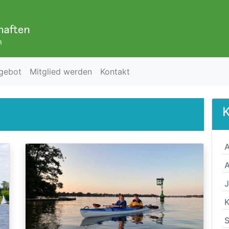
gebot
Mitglied werden
Kontakt
K
A
A
K
S