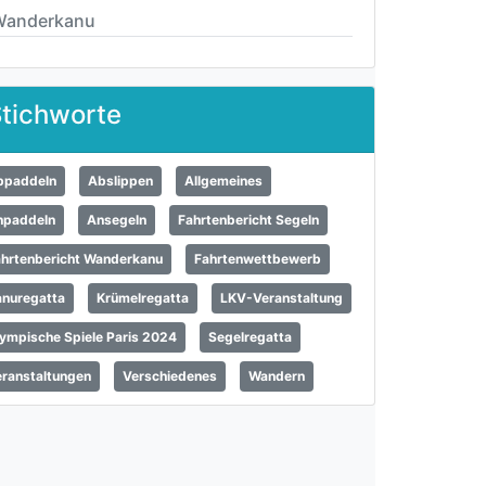
Wanderkanu
tichworte
bpaddeln
Abslippen
Allgemeines
npaddeln
Ansegeln
Fahrtenbericht Segeln
ahrtenbericht Wanderkanu
Fahrtenwettbewerb
anuregatta
Krümelregatta
LKV-Veranstaltung
ympische Spiele Paris 2024
Segelregatta
ranstaltungen
Verschiedenes
Wandern