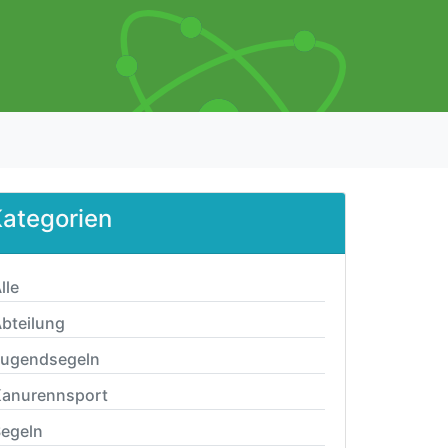
ategorien
lle
bteilung
Jugendsegeln
anurennsport
egeln