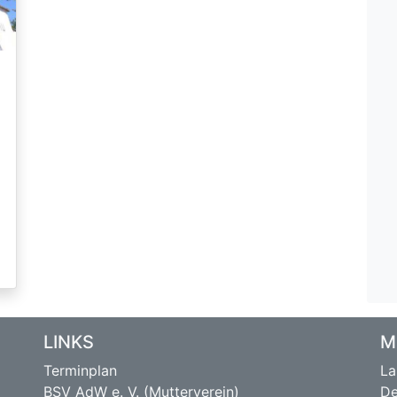
LINKS
M
Terminplan
La
BSV AdW e. V. (Mutterverein)
De