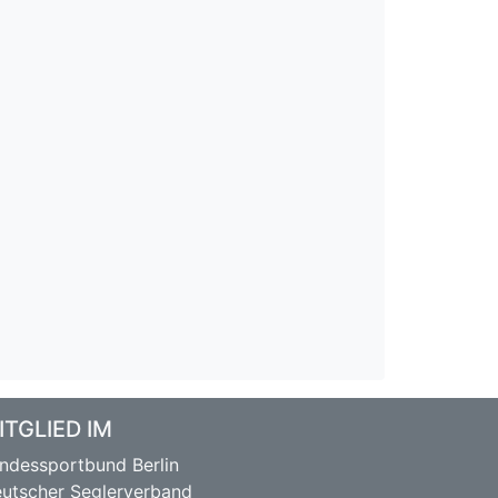
ITGLIED IM
ndessportbund Berlin
utscher Seglerverband