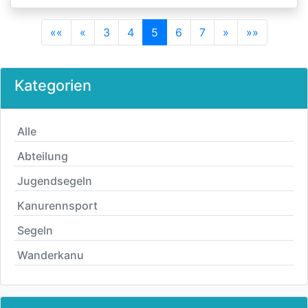
««
«
3
4
5
6
7
»
»»
Kategorien
Alle
Abteilung
Jugendsegeln
Kanurennsport
Segeln
Wanderkanu