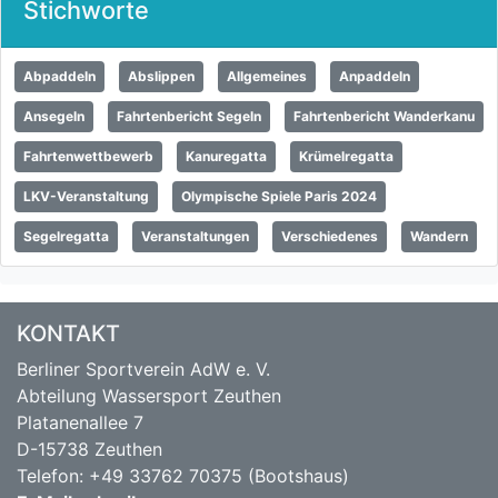
Stichworte
Abpaddeln
Abslippen
Allgemeines
Anpaddeln
Ansegeln
Fahrtenbericht Segeln
Fahrtenbericht Wanderkanu
Fahrtenwettbewerb
Kanuregatta
Krümelregatta
LKV-Veranstaltung
Olympische Spiele Paris 2024
Segelregatta
Veranstaltungen
Verschiedenes
Wandern
KONTAKT
Berliner Sportverein AdW e. V.
Abteilung Wassersport Zeuthen
Platanenallee 7
D-15738 Zeuthen
Telefon: +49 33762 70375 (Bootshaus)