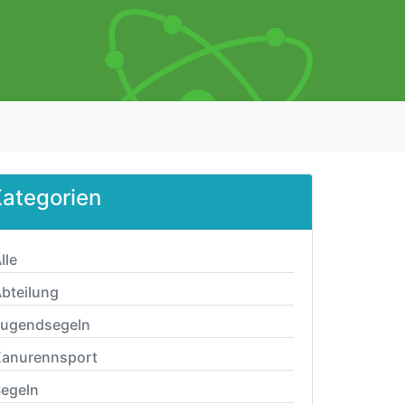
ategorien
lle
bteilung
Jugendsegeln
anurennsport
egeln