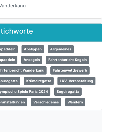
Wanderkanu
tichworte
bpaddeln
Abslippen
Allgemeines
npaddeln
Ansegeln
Fahrtenbericht Segeln
ahrtenbericht Wanderkanu
Fahrtenwettbewerb
anuregatta
Krümelregatta
LKV-Veranstaltung
ympische Spiele Paris 2024
Segelregatta
ranstaltungen
Verschiedenes
Wandern