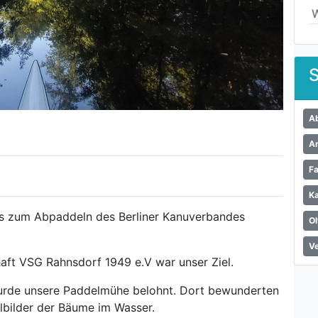
S
A
A
F
K
us zum Abpaddeln des Berliner Kanuverbandes
Ol
Ve
ft VSG Rahnsdorf 1949 e.V war unser Ziel.
urde unsere Paddelmühe belohnt. Dort bewunderten
elbilder der Bäume im Wasser.