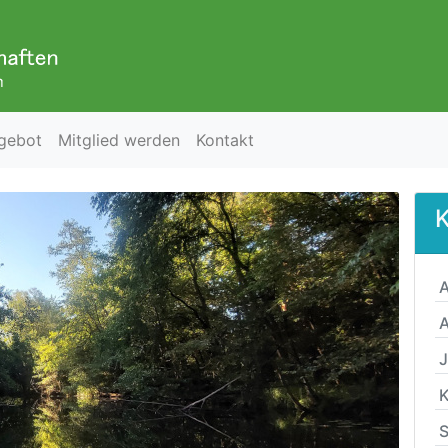
gebot
Mitglied werden
Kontakt
K
A
A
K
S